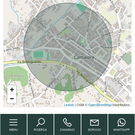
+
−
Leaflet
| OSM ©
OpenStreetMap
contributors
MENU
RICERCA
CHIAMACI
SCRIVICI
WHATSAPP