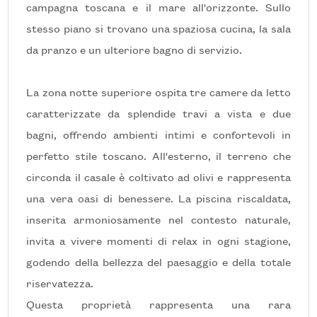
campagna toscana e il mare all'orizzonte. Sullo
stesso piano si trovano una spaziosa cucina, la sala
5+
da pranzo e un ulteriore bagno di servizio.
Camere
La zona notte superiore ospita tre camere da letto
minime
caratterizzate da splendide travi a vista e due
bagni, offrendo ambienti intimi e confortevoli in
Qualsiasi
perfetto stile toscano. All'esterno, il terreno che
circonda il casale è coltivato ad olivi e rappresenta
1
una vera oasi di benessere. La piscina riscaldata,
inserita armoniosamente nel contesto naturale,
2
invita a vivere momenti di relax in ogni stagione,
godendo della bellezza del paesaggio e della totale
3
riservatezza.
Questa proprietà rappresenta una rara
4