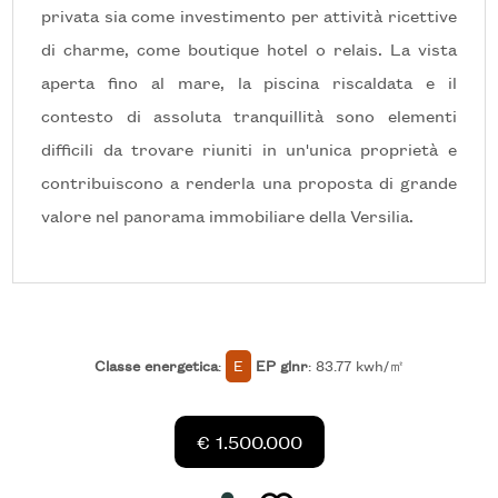
privata sia come investimento per attività ricettive
Ascensore
di charme, come boutique hotel o relais. La vista
aperta fino al mare, la piscina riscaldata e il
Arredato
contesto di assoluta tranquillità sono elementi
difficili da trovare riuniti in un'unica proprietà e
Nuova costruzione
contribuiscono a renderla una proposta di grande
valore nel panorama immobiliare della Versilia.
Lusso
Classe energetica
:
E
EP glnr
: 83.77 kwh/㎡
€ 1.500.000