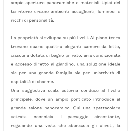
5+
ampie aperture panoramiche e materiali tipici del
territorio creano ambienti accoglienti, luminosi e
ricchi di personalità.
Bagni
minimi
La proprietà si sviluppa su più livelli. Al piano terra
Qualsiasi
trovano spazio quattro eleganti camere da letto,
ciascuna dotata di bagno privato, aria condizionata
1
e accesso diretto al giardino, una soluzione ideale
sia per una grande famiglia sia per un'attività di
2
ospitalità di charme.
Una suggestiva scala esterna conduce al livello
3
principale, dove un ampio porticato introduce al
grande salone panoramico. Qui una spettacolare
4
vetrata incornicia il paesaggio circostante,
regalando una vista che abbraccia gli oliveti, la
5