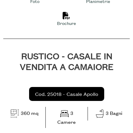
cercare
Foto
Planimetrie
NOI
Provincia
Stampa: Cod. 25018 - Casale A
Brochure
RICHIEDI
Comune
CONTATTI
RUSTICO - CASALE IN
VENDITA A CAMAIORE
Tipologia
-
Cod. 25018 - Casale Apollo
multiscelta
360 mq
3
3 Bagni
Qualsiasi
Camere
Residenziali