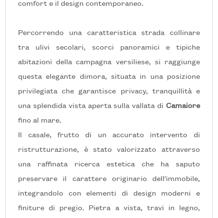
comfort e il design contemporaneo.
Locali
minimi
Percorrendo una caratteristica strada collinare
tra ulivi secolari, scorci panoramici e tipiche
Qualsiasi
abitazioni della campagna versiliese, si raggiunge
questa elegante dimora, situata in una posizione
1
privilegiata che garantisce privacy, tranquillità e
una splendida vista aperta sulla vallata di
Camaiore
2
fino al mare.
Il casale, frutto di un accurato intervento di
3
ristrutturazione, è stato valorizzato attraverso
4
una raffinata ricerca estetica che ha saputo
preservare il carattere originario dell'immobile,
5
integrandolo con elementi di design moderni e
finiture di pregio. Pietra a vista, travi in legno,