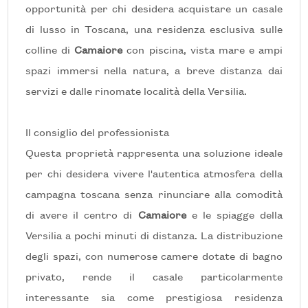
opportunità per chi desidera acquistare un casale
di lusso in Toscana, una residenza esclusiva sulle
5
colline di
Camaiore
con piscina, vista mare e ampi
spazi immersi nella natura, a breve distanza dai
5+
servizi e dalle rinomate località della Versilia.
Altre
Il consiglio del professionista
opzioni
Questa proprietà rappresenta una soluzione ideale
-
per chi desidera vivere l'autentica atmosfera della
multiscelta
campagna toscana senza rinunciare alla comodità
di avere il centro di
Camaiore
e le spiagge della
Giardino
Versilia a pochi minuti di distanza. La distribuzione
degli spazi, con numerose camere dotate di bagno
Posto auto/Box
privato, rende il casale particolarmente
interessante sia come prestigiosa residenza
Balcone/Terrazzo