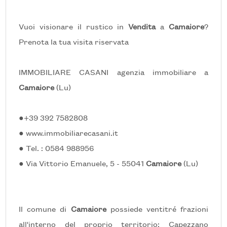
5+
Vuoi visionare il rustico in
Vendita
a
Camaiore
?
Bagni
Prenota la tua visita riservata
minimi
IMMOBILIARE CASANI agenzia immobiliare a
Qualsiasi
Camaiore
(Lu)
1
●+39 392 7582808
● www.immobiliarecasani.it
2
● Tel. : 0584 988956
● Via Vittorio Emanuele, 5 - 55041
Camaiore
(Lu)
3
4
Il comune di
Camaiore
possiede ventitré frazioni
all'interno del proprio territorio: Capezzano
5