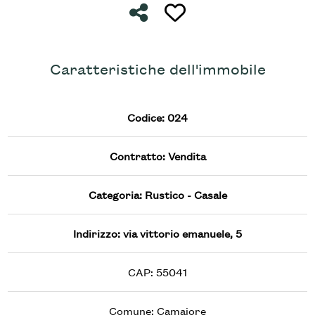
Condividi
Preferiti: Cod. 024
5
Caratteristiche dell'immobile
5+
Codice: 024
Altre
opzioni
Contratto: Vendita
-
multiscelta
Categoria: Rustico - Casale
Giardino
Indirizzo: via vittorio emanuele, 5
Posto auto/Box
CAP: 55041
Balcone/Terrazzo
Comune: Camaiore