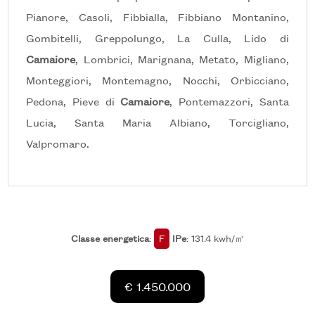
Pianore, Casoli, Fibbialla, Fibbiano Montanino,
Gombitelli, Greppolungo, La Culla, Lido di
5+
Camaiore
, Lombrici, Marignana, Metato, Migliano,
Monteggiori, Montemagno, Nocchi, Orbicciano,
Camere
Pedona, Pieve di
Camaiore
, Pontemazzori, Santa
minime
Lucia, Santa Maria Albiano, Torcigliano,
Valpromaro.
Qualsiasi
1
2
Classe energetica
:
F
IPe
: 131.4 kwh/㎡
3
€ 1.450.000
4