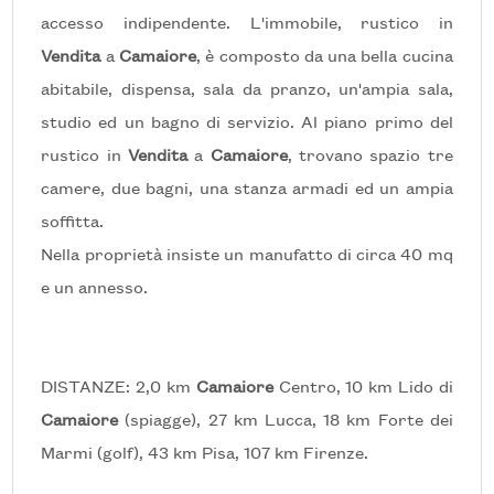
accesso indipendente. L'immobile, rustico in
Locali
minimi
Vendita
a
Camaiore
, è composto da una bella cucina
abitabile, dispensa, sala da pranzo, un'ampia sala,
Qualsiasi
studio ed un bagno di servizio. Al piano primo del
rustico in
Vendita
a
Camaiore
, trovano spazio tre
1
camere, due bagni, una stanza armadi ed un ampia
soffitta.
2
Nella proprietà insiste un manufatto di circa 40 mq
e un annesso.
3
4
DISTANZE: 2,0 km
Camaiore
Centro, 10 km Lido di
Camaiore
(spiagge), 27 km Lucca, 18 km Forte dei
5
Marmi (golf), 43 km Pisa, 107 km Firenze.