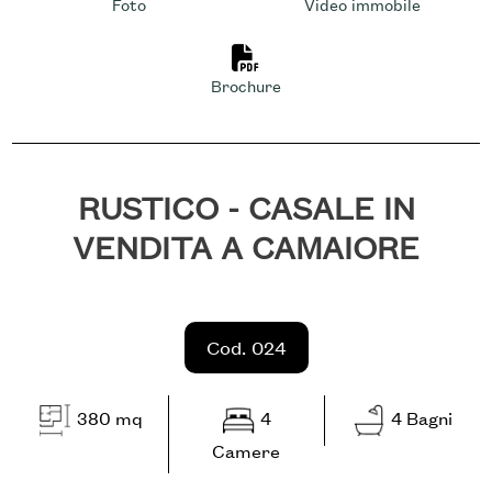
cercare
Foto
Video immobile
NOI
Provincia
Stampa: Cod. 024
Brochure
RICHIEDI
Comune
CONTATTI
RUSTICO - CASALE IN
VENDITA A CAMAIORE
Tipologia
-
Cod. 024
multiscelta
380 mq
4
4 Bagni
Qualsiasi
Camere
Residenziali