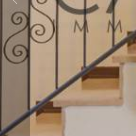
5+
Camere
minime
Qualsiasi
1
2
3
4