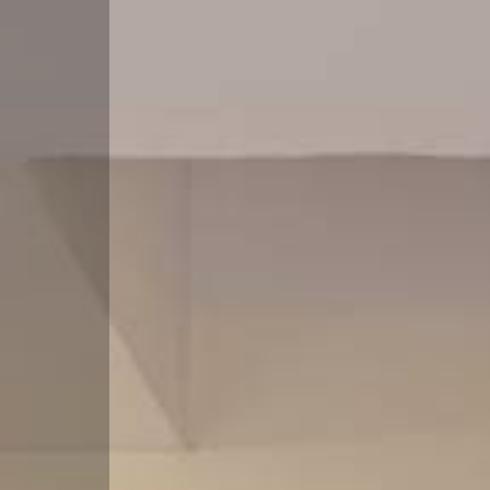
Prezzo
Totale
mq