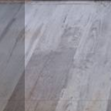
Ascensore
Arredato
Nuova costruzione
Lusso