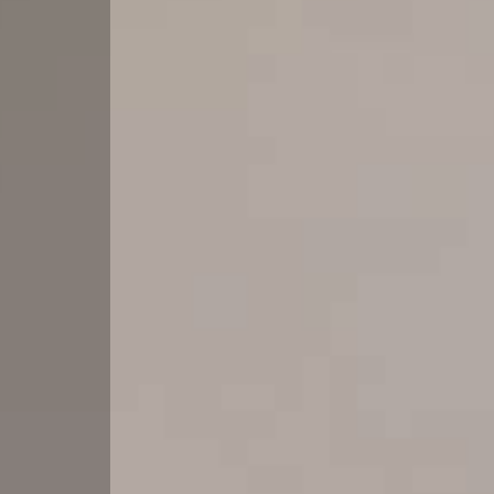
cercare
NOI
Provincia
RICHIEDI
Comune
CONTATTI
Tipologia
-
multiscelta
Qualsiasi
Residenziali