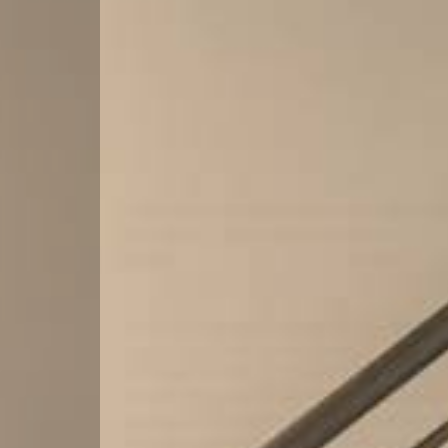
Locali
minimi
Qualsiasi
1
2
3
4
5