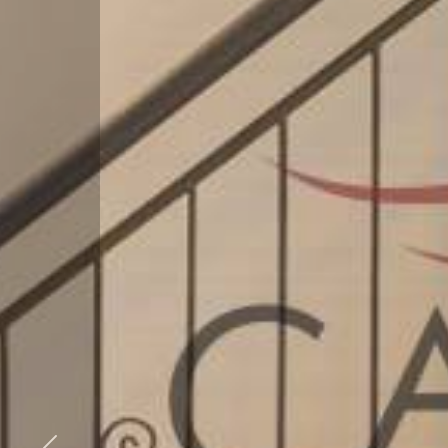
5+
Bagni
minimi
Qualsiasi
1
2
3
4
5