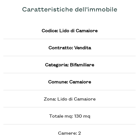
Caratteristiche dell'immobile
5
Codice: Lido di Camaiore
5+
Contratto: Vendita
Altre
opzioni
Categoria: Bifamiliare
-
multiscelta
Comune: Camaiore
Giardino
Zona: Lido di Camaiore
Totale mq: 130 mq
Posto auto/Box
Camere: 2
Balcone/Terrazzo