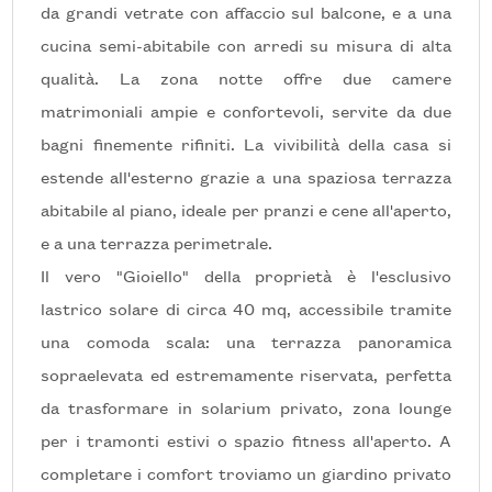
da grandi vetrate con affaccio sul balcone, e a una
Locali
cucina semi-abitabile con arredi su misura di alta
minimi
qualità. La zona notte offre due camere
matrimoniali ampie e confortevoli, servite da due
Qualsiasi
bagni finemente rifiniti. La vivibilità della casa si
estende all'esterno grazie a una spaziosa terrazza
1
abitabile al piano, ideale per pranzi e cene all'aperto,
2
e a una terrazza perimetrale.
Il vero "Gioiello" della proprietà è l'esclusivo
3
lastrico solare di circa 40 mq, accessibile tramite
una comoda scala: una terrazza panoramica
4
sopraelevata ed estremamente riservata, perfetta
da trasformare in solarium privato, zona lounge
5
per i tramonti estivi o spazio fitness all'aperto. A
completare i comfort troviamo un giardino privato