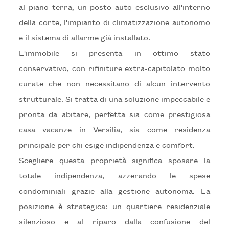
5+
al piano terra, un posto auto esclusivo all'interno
della corte, l'impianto di climatizzazione autonomo
e il sistema di allarme già installato.
Bagni
minimi
L'immobile si presenta in ottimo stato
conservativo, con rifiniture extra-capitolato molto
Qualsiasi
curate che non necessitano di alcun intervento
strutturale. Si tratta di una soluzione impeccabile e
1
pronta da abitare, perfetta sia come prestigiosa
casa vacanze in Versilia, sia come residenza
2
principale per chi esige indipendenza e comfort.
Scegliere questa proprietà significa sposare la
3
totale indipendenza, azzerando le spese
condominiali grazie alla gestione autonoma. La
4
posizione è strategica: un quartiere residenziale
silenzioso e al riparo dalla confusione del
5