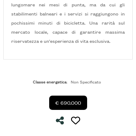
lungomare nei mesi di punta, ma da cui gli
stabilimenti balneari e i servizi si raggiungono in
5+
pochissimi minuti di bicicletta. Una rarità sul
mercato locale, capace di garantire massima
Camere
riservatezza e un'esperienza di vita esclusiva.
minime
Qualsiasi
1
Classe energetica
:
Non Specificato
2
€ 690.000
3
Condividi
Preferiti: Cod. Lido di C
4