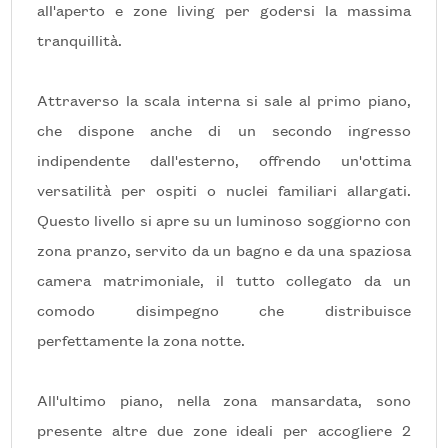
all'aperto e zone living per godersi la massima
tranquillità.
5+
Attraverso la scala interna si sale al primo piano,
Camere
che dispone anche di un secondo ingresso
minime
indipendente dall'esterno, offrendo un'ottima
versatilità per ospiti o nuclei familiari allargati.
Qualsiasi
Questo livello si apre su un luminoso soggiorno con
zona pranzo, servito da un bagno e da una spaziosa
1
camera matrimoniale, il tutto collegato da un
comodo disimpegno che distribuisce
2
perfettamente la zona notte.
3
All'ultimo piano, nella zona mansardata, sono
presente altre due zone ideali per accogliere 2
4