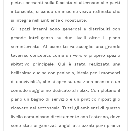
5+
pietra presenti sulla facciata si alternano alle parti
intonacate, creando un insieme visivo raffinato che
si integra nell'ambiente circostante.
Bagni
Gli spazi interni sono generosi e distribuiti con
minimi
grande intelligenza su due livelli oltre il piano
Qualsiasi
seminterrato. Al piano terra accoglie una grande
taverna, concepita come un vero e proprio spazio
1
abitativo principale. Qui è stata realizzata una
bellissima cucina con penisola, ideale per i momenti
2
di convivialità, che si apre su una zona pranzo e un
comodo soggiorno dedicato al relax. Completano il
3
piano un bagno di servizio e un pratico ripostiglio
ricavato nel sottoscala. Tutti gli ambienti di questo
4
livello comunicano direttamente con l'esterno, dove
sono stati organizzati angoli attrezzati per i pranzi
5