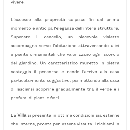
vivere.
Locali
minimi
L'accesso alla proprietà colpisce fin dal primo
momento e anticipa l'eleganza dell'intera struttura.
Qualsiasi
Superato il cancello, un piacevole vialetto
accompagna verso l'abitazione attraversando ulivi
1
e piante ornamentali che valorizzano ogni scorcio
del giardino. Un caratteristico muretto in pietra
2
costeggia il percorso e rende l'arrivo alla casa
particolarmente suggestivo, permettendo alla casa
3
di lasciarsi scoprire gradualmente tra il verde e i
4
profumi di pianti e fiori.
5
La
Villa
si presenta in ottime condizioni sia esterne
che interne, pronta per essere vissuta. I richiami in