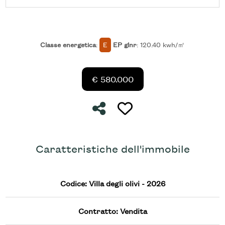
Ascensore
Classe energetica
:
E
EP glnr
: 120.40 kwh/㎡
Arredato
€ 580.000
Nuova costruzione
Condividi
Preferiti: Cod. Villa degli 
Lusso
Caratteristiche dell'immobile
Codice: Villa degli olivi - 2026
Contratto: Vendita