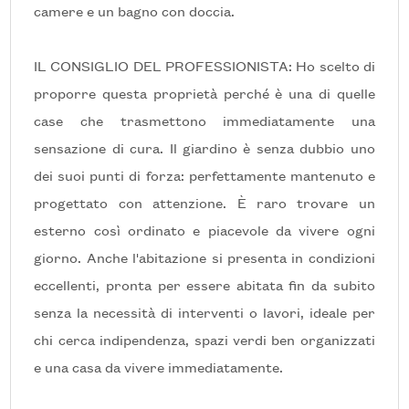
camere e un bagno con doccia.
5
IL CONSIGLIO DEL PROFESSIONISTA: Ho scelto di
proporre questa proprietà perché è una di quelle
5+
case che trasmettono immediatamente una
sensazione di cura. Il giardino è senza dubbio uno
Altre
dei suoi punti di forza: perfettamente mantenuto e
opzioni
progettato con attenzione. È raro trovare un
-
esterno così ordinato e piacevole da vivere ogni
multiscelta
giorno. Anche l'abitazione si presenta in condizioni
eccellenti, pronta per essere abitata fin da subito
Giardino
senza la necessità di interventi o lavori, ideale per
chi cerca indipendenza, spazi verdi ben organizzati
Posto auto/Box
e una casa da vivere immediatamente.
Balcone/Terrazzo