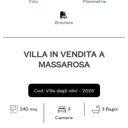
cercare
Foto
Planimetrie
NOI
Provincia
Stampa: Cod. Villa degli olivi -
Brochure
RICHIEDI
Comune
CONTATTI
VILLA IN VENDITA A
MASSAROSA
Tipologia
-
Cod. Villa degli olivi - 2026
multiscelta
240 mq
3
3 Bagni
Qualsiasi
Camere
Residenziali