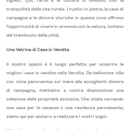
vigneti. Qui, l'arte e la cultura si fondono con la
Locali
tranquillità della vita rurale. I rustici in pietra, le case di
minimi
campagna e le dimore storiche in queste zone offrono
l'opportunità di vivere in armonia con la natura, lontano
Qualsiasi
dal trambusto della città.
1
Una Vetrina di Case in Vendita
Il nostro spazio è il luogo perfetto per scoprire le
2
migliori case in vendita nella Versilia. Da bellissime ville
3
con vista panoramica sul mare alle accoglienti dimore
di campagna, mettiamo a vostra disposizione una
4
selezione delle proprietà esclusive. Che stiate cercando
una casa per le vacanze o una residenza permanente,
5
siamo qui per aiutarvi a realizzare i vostri sogni.