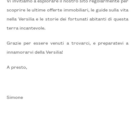
Vi invitiamo a esplorare il nostro sito regolarmente per
5+
scoprire le ultime offerte immobiliari, le guide sulla vita
nella Versilia e le storie dei fortunati abitanti di questa
Bagni
terra incantevole.
minimi
Grazie per essere venuti a trovarci, e preparatevi a
Qualsiasi
innamorarvi della Versilia!
1
A presto,
2
Simone
3
4
5