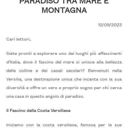
PARADISO TRA MARE E
cercare
MONTAGNA
NOI
Provincia
12/09/2023
RICHIEDI
Comune
Cari lettori,
CONTATTI
Siete pronti a esplorare uno dei luoghi più affascinanti
d'Italia, dove il fascino del mare si unisce alla bellezza
delle colline e dei casali secolari? Benvenuti nella
Tipologia
Versilia, una destinazione unica che incanta con la sua
-
diversità e offre un vero e proprio sogno per chi cerca
multiscelta
una casa in questo angolo di paradiso.
Qualsiasi
Il Fascino della Costa Versiliese
Iniziamo con la costa versiliese, famosa per le sue
Residenziali