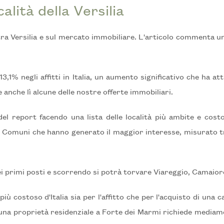
alità della Versilia
stra Versilia e sul mercato immobiliare. L'articolo commenta 
1% negli affitti in Italia, un aumento significativo che ha atti
 anche lì alcune delle nostre offerte immobiliari.
 del report facendo una lista delle località più ambite e cost
100 Comuni che hanno generato il maggior interesse, misurato tra
nei primi posti e scorrendo si potrà torvare Viareggio, Camaio
ù costoso d'Italia sia per l'affitto che per l'acquisto di una
 una proprietà residenziale a Forte dei Marmi richiede mediam