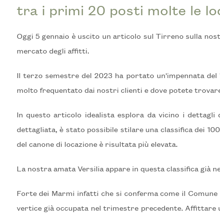
tra i primi 20 posti molte le loc
Prezzo
Oggi 5 gennaio è uscito un articolo sul Tirreno sulla no
mercato degli affitti.
Il terzo semestre del 2023 ha portato un'impennata del 13,
molto frequentato dai nostri clienti e dove potete trovare
In questo articolo idealista esplora da vicino i dettagli
Totale
dettagliata, è stato possibile stilare una classifica dei 
mq
del canone di locazione è risultata più elevata.
La nostra amata Versilia appare in questa classifica già 
Forte dei Marmi infatti che si conferma come il Comune pi
vertice già occupata nel trimestre precedente. Affittare