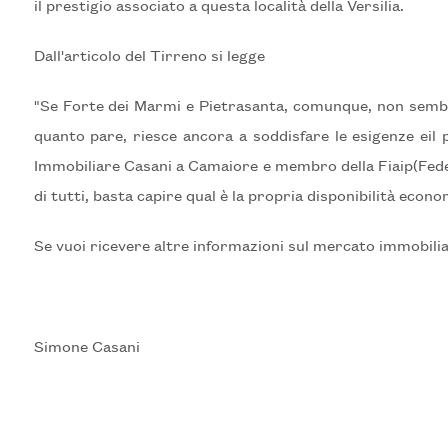
il prestigio associato a questa località della Versilia.
Locali
minimi
Dall'articolo del Tirreno si legge
Qualsiasi
"Se Forte dei Marmi e Pietrasanta, comunque, non sembr
quanto pare, riesce ancora a soddisfare le esigenze eil p
1
Immobiliare Casani a Camaiore e membro della Fiaip(Fede
di tutti, basta capire qual è la propria disponibilità econom
2
Se vuoi ricevere altre informazioni sul mercato immobili
3
4
Simone Casani
5