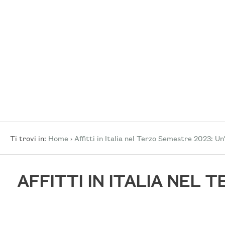
cercare
NOI
Provincia
RICHIEDI
Comune
CONTATTI
Tipologia
›
Ti trovi in:
Home
Affitti in Italia nel Terzo Semestre 2023: Un'
-
multiscelta
AFFITTI IN ITALIA NEL 
Qualsiasi
Residenziali